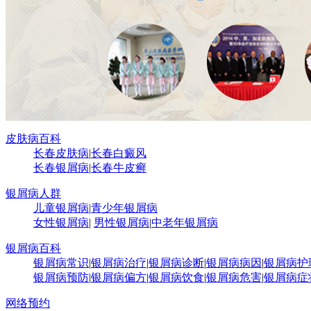
皮肤病百科
长春皮肤病
|
长春白癜风
长春银屑病
|
长春牛皮癣
银屑病人群
儿童银屑病
|
青少年银屑病
女性银屑病
|
男性银屑病
|
中老年银屑病
银屑病百科
银屑病常识
|
银屑病治疗
|
银屑病诊断
|
银屑病病因
|
银屑病护
银屑病预防
|
银屑病偏方
|
银屑病饮食
|
银屑病危害
|
银屑病症
网络预约