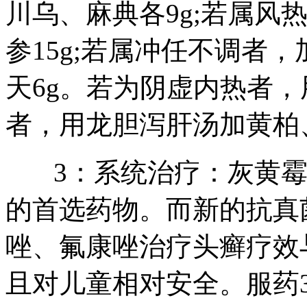
川乌、麻典各9g;若属风热
参15g;若属冲任不调者，
天6g。若为阴虚内热者
者，用龙胆泻肝汤加黄柏
3：系统治疗：灰黄霉
的首选药物。而新的抗真
唑、氟康唑治疗头癣疗效
且对儿童相对安全。服药