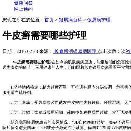
健康问答
网上预约
您现在所在的位置：
首页
>
银屑病百科
>
银屑病护理
牛皮癣需要哪些护理
日期：2016-02-23 来源：
长春博润银屑病医院
点击次数：
次
咨
牛皮癣需要哪些护理
?在如今的肌肤疾病里边，能带给咱们危害
远离疾病的痛苦，享用健康的人生，咱们跟着长春银屑病来看看平常留
1.坚持情绪稳定：精力过度严重，可推进神经内分泌失调，危害机体
服用适当镇静剂。
2.防止着凉：受风寒侵袭而诱发牛皮癣的为数较多。环境湿润、天气
3.防止过敏：饮食或服用药物，或触摸某种物质而过敏，常可诱发牛
结合我国银屑病患者的实际情况，“3D自体净血疗法”，突破了银屑病
院斥资引进美国xtrac-308准分子激光治疗系统、德国311窄谱U