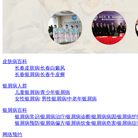
皮肤病百科
长春皮肤病
|
长春白癜风
长春银屑病
|
长春牛皮癣
银屑病人群
儿童银屑病
|
青少年银屑病
女性银屑病
|
男性银屑病
|
中老年银屑病
银屑病百科
银屑病常识
|
银屑病治疗
|
银屑病诊断
|
银屑病病因
|
银屑病护
银屑病预防
|
银屑病偏方
|
银屑病饮食
|
银屑病危害
|
银屑病症
网络预约