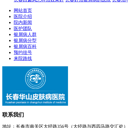
网站首页
医院介绍
院内新闻
医护团队
银屑病人群
银屑病分型
银屑病百科
预约挂号
来院路线
联系我们
地址：长春市南关区大经路356号（大经路与西四马路交汇处）