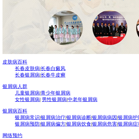
皮肤病百科
长春皮肤病
|
长春白癜风
长春银屑病
|
长春牛皮癣
银屑病人群
儿童银屑病
|
青少年银屑病
女性银屑病
|
男性银屑病
|
中老年银屑病
银屑病百科
银屑病常识
|
银屑病治疗
|
银屑病诊断
|
银屑病病因
|
银屑病护
银屑病预防
|
银屑病偏方
|
银屑病饮食
|
银屑病危害
|
银屑病症
网络预约