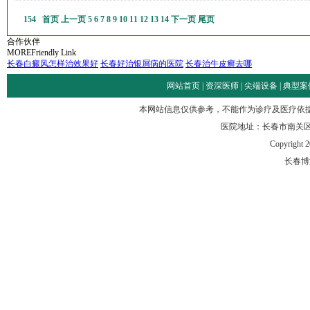
154
首页
上一页
5
6
7
8
9
10
11
12
13
14
下一页
尾页
合作伙伴
MORE
Friendly Link
长春白癜风怎样治效果好
长春好治银屑病的医院
长春治牛皮癣去哪
网站首页
|
资深医师
|
尖端设备
|
典型案
本网站信息仅供参考，不能作为诊疗及医疗依
医院地址：长春市南关区
Copyright 2
长春博