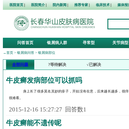
医院首页
|
医院简介
|
院内新闻
|
推荐专家
|
临床技术
|
媒体报
问答首页
银屑病人群
寻常型
关节病型
→
首页
>
银屑病问答
>
银屑病部位
全部问题
?等待解决
√已解决
牛皮癣发病部位可以抓吗
身上长了很多莫名其妙的疹子，开始没有在意，后来越长越多，很痒
很难看。
2015-12-16 15:27:27
回答数1
牛皮癣能不遗传呢