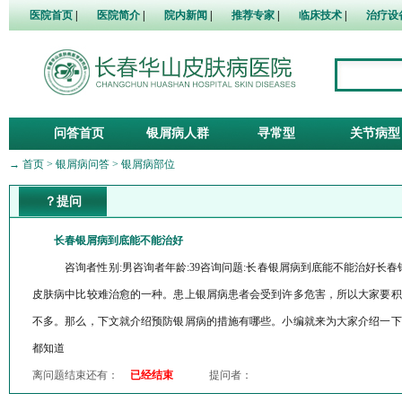
医院首页
|
医院简介
|
院内新闻
|
推荐专家
|
临床技术
|
治疗设
问答首页
银屑病人群
寻常型
关节病型
→
首页
>
银屑病问答
>
银屑病部位
？提问
长春银屑病到底能不能治好
咨询者性别:男咨询者年龄:39咨询问题:长春银屑病到底能不能治好长
皮肤病中比较难治愈的一种。患上银屑病患者会受到许多危害，所以大家要积
不多。那么，下文就介绍预防银屑病的措施有哪些。小编就来为大家介绍一下
都知道
离问题结束还有：
已经结束
提问者：